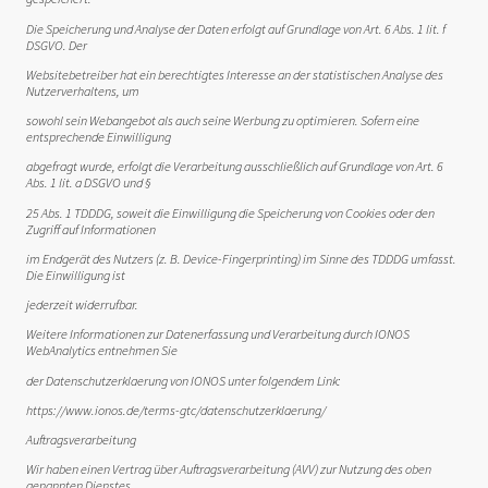
Die Speicherung und Analyse der Daten erfolgt auf Grundlage von Art. 6 Abs. 1 lit. f
DSGVO. Der
Websitebetreiber hat ein berechtigtes Interesse an der statistischen Analyse des
Nutzerverhaltens, um
sowohl sein Webangebot als auch seine Werbung zu optimieren. Sofern eine
entsprechende Einwilligung
abgefragt wurde, erfolgt die Verarbeitung ausschließlich auf Grundlage von Art. 6
Abs. 1 lit. a DSGVO und §
25 Abs. 1 TDDDG, soweit die Einwilligung die Speicherung von Cookies oder den
Zugriff auf Informationen
im Endgerät des Nutzers (z. B. Device-Fingerprinting) im Sinne des TDDDG umfasst.
Die Einwilligung ist
jederzeit widerrufbar.
Weitere Informationen zur Datenerfassung und Verarbeitung durch IONOS
WebAnalytics entnehmen Sie
der Datenschutzerklaerung von IONOS unter folgendem Link:
https://www.ionos.de/terms-gtc/datenschutzerklaerung/
Auftragsverarbeitung
Wir haben einen Vertrag über Auftragsverarbeitung (AVV) zur Nutzung des oben
genannten Dienstes