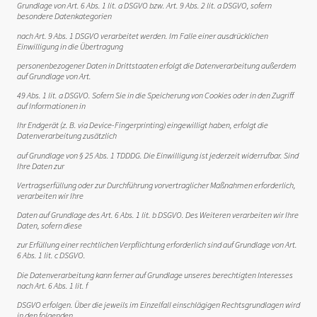
Grundlage von Art. 6 Abs. 1 lit. a DSGVO bzw. Art. 9 Abs. 2 lit. a DSGVO, sofern
besondere Datenkategorien
nach Art. 9 Abs. 1 DSGVO verarbeitet werden. Im Falle einer ausdrücklichen
Einwilligung in die Übertragung
personenbezogener Daten in Drittstaaten erfolgt die Datenverarbeitung außerdem
auf Grundlage von Art.
49 Abs. 1 lit. a DSGVO. Sofern Sie in die Speicherung von Cookies oder in den Zugriff
auf Informationen in
Ihr Endgerät (z. B. via Device-Fingerprinting) eingewilligt haben, erfolgt die
Datenverarbeitung zusätzlich
auf Grundlage von § 25 Abs. 1 TDDDG. Die Einwilligung ist jederzeit widerrufbar. Sind
Ihre Daten zur
Vertragserfüllung oder zur Durchführung vorvertraglicher Maßnahmen erforderlich,
verarbeiten wir Ihre
Daten auf Grundlage des Art. 6 Abs. 1 lit. b DSGVO. Des Weiteren verarbeiten wir Ihre
Daten, sofern diese
zur Erfüllung einer rechtlichen Verpflichtung erforderlich sind auf Grundlage von Art.
6 Abs. 1 lit. c DSGVO.
Die Datenverarbeitung kann ferner auf Grundlage unseres berechtigten Interesses
nach Art. 6 Abs. 1 lit. f
DSGVO erfolgen. Über die jeweils im Einzelfall einschlägigen Rechtsgrundlagen wird
in den folgenden