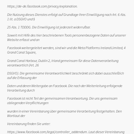
https://de-de.facebook.com/privacy/explanation.
Die Nutzung dieses Dienstes erfolgt auf Grundlage Ihrer Einwilligung nach Art. 6 Abs.
1 lit. a DSGVO und §
25 Abs. 1 TDDDG. Die Einwilligung ist jederzeit widerrufbar.
Soweit mit Hilfe des hier beschriebenen Tools personenbezogene Daten auf unserer
Website erfasst und an
Facebook weitergeleitet werden, sind wir und die Meta Platforms Ireland Limited, 4
Grand Canal Square,
Grand Canal Harbour, Dublin 2, Irland gemeinsam für diese Datenverarbeitung
verantwortlich (Art. 26
DSGVO). Die gemeinsame Verantwortlichkeit beschränkt sich dabei ausschließlich
auf die Erfassung der
Daten und deren Weitergabe an Facebook. Die nach der Weiterleitung erfolgende
Verarbeitung durch
Facebook ist nicht Teil der gemeinsamen Verantwortung. Die uns gemeinsam
obliegenden Verpflichtungen
wurden in einer Vereinbarung über gemeinsame Verarbeitung festgehalten. Den
Wortlaut der
Vereinbarung finden Sie unter:
https://www.facebook.com/legal/controller_addendum. Laut dieser Vereinbarung