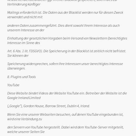
Verhinderung künftiger
Mailings erforderlich ist. Die Daten aus der Blacklist werden nur für diesen Zweck
verwendet und nicht mit
anderen Daten zusammengeführt. Dies dient sowohl Ihrem Interesse als auch
unserem Interesse an der
Einhaltung der gesetzlichen Vorgaben beim Versand von Newslettern (berechtigtes
Interesse im Sinne des
Art. 6 Abs. 1 lit. f DSGVO). Die Speicherung in der Blacklist ist zeitlich nicht befristet.
Sie können der
Speicherung widersprechen, sofern Ihre Interessen unser berechtigtes Interesse
überwiegen.
8. Plugins und Tools
YouTube
Diese Website bindet Videos der Website YouTube ein. Betreiber der Website ist die
Google Ireland Limited
(„Google“), Gordon House, Barrow Street, Dublin 4, Irland.
Wenn Sie eine unserer Webseiten besuchen, auf denen YouTube eingebunden ist,
wird eine Verbindung zu
den Servern von YouTube hergestellt. Dabei wird dem YouTube-Server mitgeteilt,
welche unserer Seiten Sie