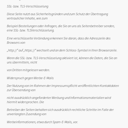
SSL- bzw. TLS-Verschlüsselung
Diese Seite nutzt aus Sicherheitsgründen und zum Schutz der Übertragung
vertraulicher Inhalte, wie zum
Beispiel Bestellungen oder Anfragen, die Sie an uns als Seitenbetreiber senden,
eine SSL- bzw. TLSVerschlüsselung.
Eine verschlüsselte Verbindung erkennen Sie daran, dass die Adresszeile des
Browsers von
„http://“ auf „https://“ wechselt und an dem Schloss-Symbol in Ihrer Browserzeile.
Wenn die SSL- bzw. TLS-Verschlüsselung aktiviert ist, können die Daten, die Sie an
uns übermitteln, nicht
von Dritten mitgelesen werden.
Widerspruch gegen Werbe-E-Mails
Der Nutzung von im Rahmen der Impressumspflicht veröffentlichten Kontaktdaten
zur Übersendung von
nicht ausdrücklich angeforderter Werbung und Informationsmaterialien wird
hiermit widersprochen. Die
Betreiber der Seiten behalten sich ausdrücklich rechtliche Schritte im Falle der
unverlangten Zusendung von
Werbeinformationen, etwa durch Spam-E-Mails, vor.