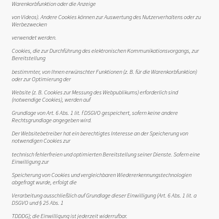
Warenkorbfunktion oder die Anzeige
von Videos). Andere Cookies können zur Auswertung des Nutzerverhaltens oder zu
Werbezwecken
verwendet werden.
Cookies, die zur Durchführung des elektronischen Kommunikationsvorgangs, zur
Bereitstellung
bestimmter, von Ihnen erwünschter Funktionen (z. B. für die Warenkorbfunktion)
oder zur Optimierung der
Website (z. B. Cookies zur Messung des Webpublikums) erforderlich sind
(notwendige Cookies), werden auf
Grundlage von Art. 6 Abs. 1 lit. f DSGVO gespeichert, sofern keine andere
Rechtsgrundlage angegeben wird.
Der Websitebetreiber hat ein berechtigtes Interesse an der Speicherung von
notwendigen Cookies zur
technisch fehlerfreien und optimierten Bereitstellung seiner Dienste. Sofern eine
Einwilligung zur
Speicherung von Cookies und vergleichbaren Wiedererkennungstechnologien
abgefragt wurde, erfolgt die
Verarbeitung ausschließlich auf Grundlage dieser Einwilligung (Art. 6 Abs. 1 lit. a
DSGVO und § 25 Abs. 1
TDDDG); die Einwilligung ist jederzeit widerrufbar.