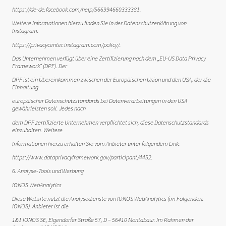
https://de-de.facebook.com/help/566994660333381.
Weitere Informationen hierzu finden Sie in der Datenschutzerklärung von
Instagram:
https://privacycenter.instagram.com/policy/.
Das Unternehmen verfügt über eine Zertifizierung nach dem „EU-US Data Privacy
Framework“ (DPF). Der
DPF ist ein Übereinkommen zwischen der Europäischen Union und den USA, der die
Einhaltung
europäischer Datenschutzstandards bei Datenverarbeitungen in den USA
gewährleisten soll. Jedes nach
dem DPF zertifizierte Unternehmen verpflichtet sich, diese Datenschutzstandards
einzuhalten. Weitere
Informationen hierzu erhalten Sie vom Anbieter unter folgendem Link:
https://www.dataprivacyframework.gov/participant/4452.
6. Analyse-Tools und Werbung
IONOS WebAnalytics
Diese Website nutzt die Analysedienste von IONOS WebAnalytics (im Folgenden:
IONOS). Anbieter ist die
1&1 IONOS SE, Elgendorfer Straße 57, D – 56410 Montabaur. Im Rahmen der