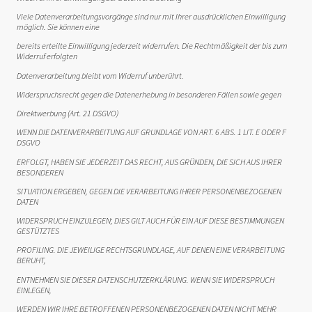
Viele Datenverarbeitungsvorgänge sind nur mit Ihrer ausdrücklichen Einwilligung
möglich. Sie können eine
bereits erteilte Einwilligung jederzeit widerrufen. Die Rechtmäßigkeit der bis zum
Widerruf erfolgten
Datenverarbeitung bleibt vom Widerruf unberührt.
Widerspruchsrecht gegen die Datenerhebung in besonderen Fällen sowie gegen
Direktwerbung (Art. 21 DSGVO)
WENN DIE DATENVERARBEITUNG AUF GRUNDLAGE VON ART. 6 ABS. 1 LIT. E ODER F
DSGVO
ERFOLGT, HABEN SIE JEDERZEIT DAS RECHT, AUS GRÜNDEN, DIE SICH AUS IHRER
BESONDEREN
SITUATION ERGEBEN, GEGEN DIE VERARBEITUNG IHRER PERSONENBEZOGENEN
DATEN
WIDERSPRUCH EINZULEGEN; DIES GILT AUCH FÜR EIN AUF DIESE BESTIMMUNGEN
GESTÜTZTES
PROFILING. DIE JEWEILIGE RECHTSGRUNDLAGE, AUF DENEN EINE VERARBEITUNG
BERUHT,
ENTNEHMEN SIE DIESER DATENSCHUTZERKLÄRUNG. WENN SIE WIDERSPRUCH
EINLEGEN,
WERDEN WIR IHRE BETROFFENEN PERSONENBEZOGENEN DATEN NICHT MEHR