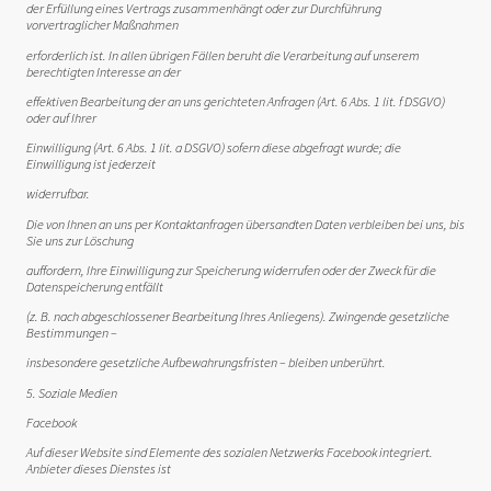
der Erfüllung eines Vertrags zusammenhängt oder zur Durchführung
vorvertraglicher Maßnahmen
erforderlich ist. In allen übrigen Fällen beruht die Verarbeitung auf unserem
berechtigten Interesse an der
effektiven Bearbeitung der an uns gerichteten Anfragen (Art. 6 Abs. 1 lit. f DSGVO)
oder auf Ihrer
Einwilligung (Art. 6 Abs. 1 lit. a DSGVO) sofern diese abgefragt wurde; die
Einwilligung ist jederzeit
widerrufbar.
Die von Ihnen an uns per Kontaktanfragen übersandten Daten verbleiben bei uns, bis
Sie uns zur Löschung
auffordern, Ihre Einwilligung zur Speicherung widerrufen oder der Zweck für die
Datenspeicherung entfällt
(z. B. nach abgeschlossener Bearbeitung Ihres Anliegens). Zwingende gesetzliche
Bestimmungen –
insbesondere gesetzliche Aufbewahrungsfristen – bleiben unberührt.
5. Soziale Medien
Facebook
Auf dieser Website sind Elemente des sozialen Netzwerks Facebook integriert.
Anbieter dieses Dienstes ist