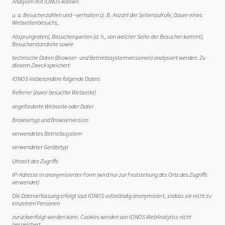
Analysen mit IONOS können
u. a. Besucherzahlen und –verhalten (z. B. Anzahl der Seitenaufrufe, Dauer eines
Webseitenbesuchs,
Absprungraten), Besucherquellen (d. h., von welcher Seite der Besucher kommt),
Besucherstandorte sowie
technische Daten (Browser- und Betriebssystemversionen) analysiert werden. Zu
diesem Zweck speichert
IONOS insbesondere folgende Daten:
Referrer (zuvor besuchte Webseite)
angeforderte Webseite oder Datei
Browsertyp und Browserversion
verwendetes Betriebssystem
verwendeter Gerätetyp
Uhrzeit des Zugriffs
IP-Adresse in anonymisierter Form (wird nur zur Feststellung des Orts des Zugriffs
verwendet)
Die Datenerfassung erfolgt laut IONOS vollständig anonymisiert, sodass sie nicht zu
einzelnen Personen
zurückverfolgt werden kann. Cookies werden von IONOS WebAnalytics nicht
gespeichert.