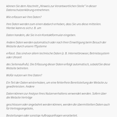
können Sie dem Abschnitt „Hinweis zur Verantwortlichen Stelle“ in dieser
Datenschutzerklärung entnehmen.
Wie erfassen wir Ihre Daten?
Ihre Daten werden zum einen dadurch erhoben, dass Sie uns diese mitteilen.
Hierbei kann es sich z. B. um
Daten handeln, die Sie in ein Kontaktformular eingeben.
Andere Daten werden automatisch oder nach Ihrer Einwilligung beim Besuch der
Website durch unsere ITSysteme
erfasst. Das sind vor allem technische Daten (z. B. Internetbrowser, Betriebssystem
oder Uhrzeit
des Seitenaufrufs). Die Erfassung dieser Daten erfolgt automatisch, sobald Sie diese
Website betreten.
Wofür nutzen wir Ihre Daten?
Ein Teil der Daten wird erhoben, um eine fehlerfreie Bereitstellung der Website zu
gewährleisten. Andere
Daten können zur Analyse Ihres Nutzerverhaltens verwendet werden. Sofern über
die Website Verträge
geschlossen oder angebahnt werden können, werden die übermittelten Daten auch
für Vertragsangebote,
Bestellungen oder sonstige Auftragsanfragen verarbeitet.