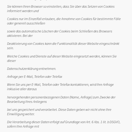
Sie können Ihren Browser so einstellen, dass Sie über das Setzen von Cookies
informiert werden und
Cookies nur im Einzelfall erlauben, die Annahme von Cookies für bestimmte Fälle
oder generell ausschließen
sowie das automatische Löschen der Cookies beim Schließen des Browsers
aktivieren. Bei der
Deaktivierung von Cookies kann die Funktionalität dieser Website eingeschränkt
sein.
Welche Cookies und Dienste auf dieser Website eingesetzt werden, können Sie
dieser
Datenschutzerklärung entnehmen.
Anfrage per E-Mail, Telefon oder Telefax
Wenn Sie uns per E-Mail, Telefon oder Telefax kontaktieren, wird Ihre Anfrage
inklusive aller daraus
hervorgehenden personenbezogenen Daten (Name, Anfrage) zum Zwecke der
Bearbeitung Ihres Anliegens
bei uns gespeichert und verarbeitet. Diese Daten geben wir nicht ohne Ihre
Einwilligung weiter.
Die Verarbeitung dieser Daten erfolgt auf Grundlage von Art. 6 Abs. 1 lit. b DSGVO,
sofern Ihre Anfrage mit