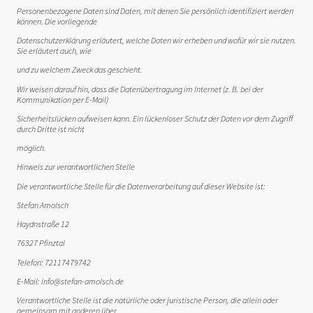
Personenbezogene Daten sind Daten, mit denen Sie persönlich identifiziert werden
können. Die vorliegende
Datenschutzerklärung erläutert, welche Daten wir erheben und wofür wir sie nutzen.
Sie erläutert auch, wie
und zu welchem Zweck das geschieht.
Wir weisen darauf hin, dass die Datenübertragung im Internet (z. B. bei der
Kommunikation per E-Mail)
Sicherheitslücken aufweisen kann. Ein lückenloser Schutz der Daten vor dem Zugriff
durch Dritte ist nicht
möglich.
Hinweis zur verantwortlichen Stelle
Die verantwortliche Stelle für die Datenverarbeitung auf dieser Website ist:
Stefan Amolsch
Haydnstraße 12
76327 Pfinztal
Telefon: 72117479742
E-Mail: info@stefan-amolsch.de
Verantwortliche Stelle ist die natürliche oder juristische Person, die allein oder
gemeinsam mit anderen über