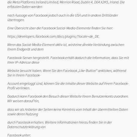
die Meta Platforms Ireland Limited, Merrion Road, Dublin 4, D04 X2K5, Irland. Die
erfassten Daten werden
nach Aussage von Facebook jedoch auch in die USA und in andere Drittländer
übertragen.
Eine Übersicht über die Facebook Social-Media-Elemente finden Sie hier:
https://developers.facebook.com/docs/plugins/?locale=de_DE.
Wenn das Social-Media-Element aktiv ist, wird eine direkte Verbindung zwischen
Ihrem Endgerät und dem
Facebook-Server hergestellt. Facebook erhält dadurch die Information, dass Sie mit
Ihrer IP-Adresse diese
Website besucht haben. Wenn Sie den Facebook „Like-Button“ anklicken, während
Sie in Ihrem Facebook-
Account eingeloggt sind, können Sie die Inhalte dieser Website auf Ihrem Facebook-
Profil verlinken.
Dadurch kann Facebook den Besuch dieser Website Ihrem Benutzerkonto zuordnen.
Wir weisen darauf hin,
dass wir als Anbieter der Seiten keine Kenntnis vom Inhalt der übermittelten Daten
sowie deren Nutzung
durch Facebook erhalten. Weitere Informationen hierzu finden Sie in der
Datenschutzerklärung von
Facebook unter: