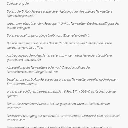
Speicherung der
Daten, der E-Mail-Adresse sowie deren Nutzung zum Versand des Newsletters
können Sie jederzeit
widerrufen, etwa über den „Austragen“-Link im Newsletter. Die Rechtmäßigkeit der
bereits erfolgten
Datenverarbeitungsvorgänge bleibt vom Widerruf unberührt.
Die von Ihnen zum Zwecke des Newsletter-Bezugs bei uns hinterlegten Daten
werden von uns bis zu Ihrer
Austragung aus dem Newsletter bei uns bzw. dem Newsletterdiensteanbieter
gespeichert und nach der
Abbestellung des Newsletters oder nach Zweckfortfall aus der
Newsletterverteilerliste gelöscht. Wir
behalten uns vor, E-Mail-Adressen aus unserem Newsletterverteiler nach eigenem
Ermessen im Rahmen
unseres berechtigten Interesses nach Art. 6 Abs. 1 lit. f DSGVO zu löschen oder zu
sperren.
Daten, die zu anderen Zwecken bei uns gespeichert wurden, bleiben hiervon
unberührt.
Nach Ihrer Austragung aus der Newsletterverteilerliste wird Ihre E-Mail-Adresse bei
uns bzw. dem
Newsletterdiensteanbieter ggf. in einer Blacklist gespeichert, sofern dies zur