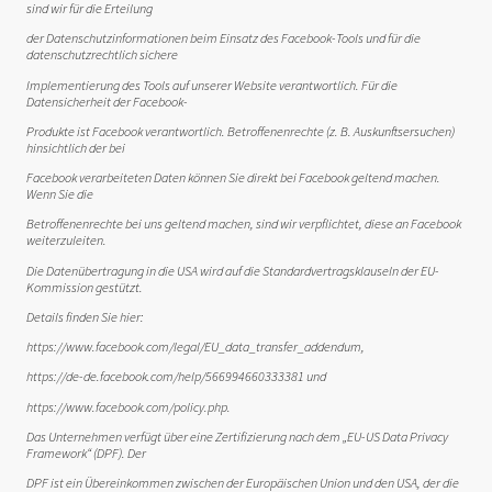
sind wir für die Erteilung
der Datenschutzinformationen beim Einsatz des Facebook-Tools und für die
datenschutzrechtlich sichere
Implementierung des Tools auf unserer Website verantwortlich. Für die
Datensicherheit der Facebook-
Produkte ist Facebook verantwortlich. Betroffenenrechte (z. B. Auskunftsersuchen)
hinsichtlich der bei
Facebook verarbeiteten Daten können Sie direkt bei Facebook geltend machen.
Wenn Sie die
Betroffenenrechte bei uns geltend machen, sind wir verpflichtet, diese an Facebook
weiterzuleiten.
Die Datenübertragung in die USA wird auf die Standardvertragsklauseln der EU-
Kommission gestützt.
Details finden Sie hier:
https://www.facebook.com/legal/EU_data_transfer_addendum,
https://de-de.facebook.com/help/566994660333381 und
https://www.facebook.com/policy.php.
Das Unternehmen verfügt über eine Zertifizierung nach dem „EU-US Data Privacy
Framework“ (DPF). Der
DPF ist ein Übereinkommen zwischen der Europäischen Union und den USA, der die