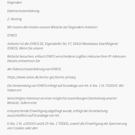
folgenden
Datenschutzerklärung.
2. Hosting
Wir hosten die Inhalte unserer Website bei folgendem Anbieter:
IONOS
Anbieter ist die IONOS SE, Elgendorfer Str. 57, 56410 Montabaur (nachfolgend
IONOS). Wenn Sie unsere
Website besuchen, erfasst IONOS verschiedene Logfiles inklusive Ihrer IP-Adressen.
Details entnehmen Sie
der Datenschutzerklärung von IONOS:
https://www.ionos.de/terms-gtc/terms-privacy.
Die Verwendung von IONOS erfolgt auf Grundlage von Art. 6 Abs. 1 lit. f DSGVO. Wir
haben ein
berechtigtes Interesse an einer möglichst zuverlässigen Darstellung unserer
Website. Sofern eine
entsprechende Einwilligung abgefragt wurde, erfolgt die Verarbeitung
ausschließlich auf Grundlage von Art.
6 Abs. 1 lit. a DSGVO und § 25 Abs. 1 TDDDG, soweit die Einwilligung die Speicherung
von Cookies oder den