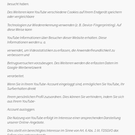
besucht haben.
Des Weiteren kann YouTube verschiedene Cookies auf Ihrem Endgerät speichern
oder vergleichbare
Technologien zur Wiedererkennung verwenden (z. B. Device-Fingerprinting). Auf
diese Weise kann
YouTube Informationen über Besucher dieser Website erhalten. Diese
Informationen werden u. a.
verwendet, um Videostatistiken zu erfassen, die Anwenderfreundlichkeit zu
verbessern und
Betrugsversuchen vorzubeugen. Des Weiteren werden die erfassten Daten im
Google-Werbenetzwerk
verarbeitet.
Wenn Sie in Ihrem YouTube-Account eingeloggt sind, ermöglichen Sie YouTube, Ihr
Surfverhalten direkt
Ihrem persönlichen Profil zuzuordnen. Dies können Sie verhindern, indem Sie sich
aus Ihrem YouTube-
Account ausloggen.
Die Nutzung von YouTube erfolgt im Interesse einer ansprechenden Darstellung
unserer Online-Angebote.
Dies stellt ein berechtigtes Interesse im Sinne von Art. 6 Abs. 1 lit. f DSGVO dar.
Sofern eine entsprechende