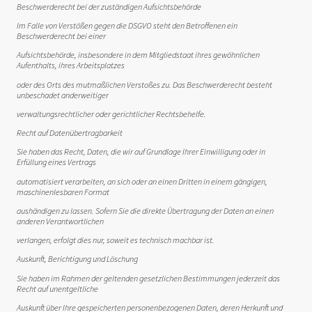
Beschwerderecht bei der zuständigen Aufsichtsbehörde
Im Falle von Verstößen gegen die DSGVO steht den Betroffenen ein
Beschwerderecht bei einer
Aufsichtsbehörde, insbesondere in dem Mitgliedstaat ihres gewöhnlichen
Aufenthalts, ihres Arbeitsplatzes
oder des Orts des mutmaßlichen Verstoßes zu. Das Beschwerderecht besteht
unbeschadet anderweitiger
verwaltungsrechtlicher oder gerichtlicher Rechtsbehelfe.
Recht auf Datenübertragbarkeit
Sie haben das Recht, Daten, die wir auf Grundlage Ihrer Einwilligung oder in
Erfüllung eines Vertrags
automatisiert verarbeiten, an sich oder an einen Dritten in einem gängigen,
maschinenlesbaren Format
aushändigen zu lassen. Sofern Sie die direkte Übertragung der Daten an einen
anderen Verantwortlichen
verlangen, erfolgt dies nur, soweit es technisch machbar ist.
Auskunft, Berichtigung und Löschung
Sie haben im Rahmen der geltenden gesetzlichen Bestimmungen jederzeit das
Recht auf unentgeltliche
Auskunft über Ihre gespeicherten personenbezogenen Daten, deren Herkunft und