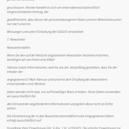
geschlossen. Hierbei handelt es sich um einen datenschutzrechtlich
vorgeschriebenen Vertrag, der
gewährleistet, dass dieser die personenbezogenen Daten unserer Websitebesucher
nur nach unseren
Weisungen und unter Einhaltung der DSGVO verarbeitet.
7. Newsletter
Newsletterdaten
Wenn Sie den auf der Website angebotenen Newsletter beziehen möchten,
benötigen wir von Ihnen eine EMail-
Adresse sowie Informationen, welche uns die .berprüfung gestatten, dass Sie der
Inhaber der
angegebenen E-Mail-Adresse sind und mit dem Empfang des Newsletters
einverstanden sind. Weitere
Daten werden nicht bzw. nur auf freiwilliger Basis erhoben. Diese Daten verwenden
wir ausschließlich für
den Versand der angeforderten Informationen und geben diese nicht an Dritte
weiter.
Die Verarbeitung der in das Newsletteranmeldeformular eingegebenen Daten
erfolgt ausschließlich auf
Grundlage Ihrer Einwilligung (Art. 6 Abs. 1 lit. a DSGVO). Die erteilte Einwilligung zur