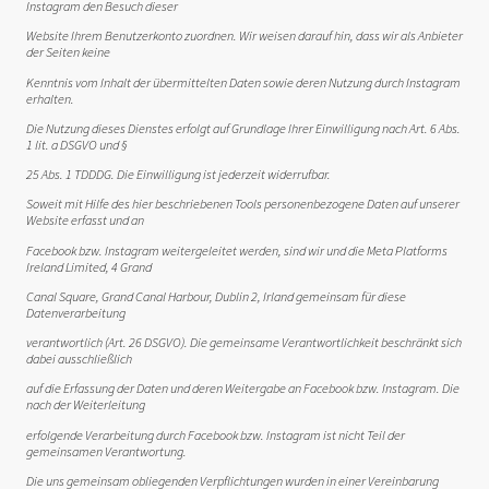
Instagram den Besuch dieser
Website Ihrem Benutzerkonto zuordnen. Wir weisen darauf hin, dass wir als Anbieter
der Seiten keine
Kenntnis vom Inhalt der übermittelten Daten sowie deren Nutzung durch Instagram
erhalten.
Die Nutzung dieses Dienstes erfolgt auf Grundlage Ihrer Einwilligung nach Art. 6 Abs.
1 lit. a DSGVO und §
25 Abs. 1 TDDDG. Die Einwilligung ist jederzeit widerrufbar.
Soweit mit Hilfe des hier beschriebenen Tools personenbezogene Daten auf unserer
Website erfasst und an
Facebook bzw. Instagram weitergeleitet werden, sind wir und die Meta Platforms
Ireland Limited, 4 Grand
Canal Square, Grand Canal Harbour, Dublin 2, Irland gemeinsam für diese
Datenverarbeitung
verantwortlich (Art. 26 DSGVO). Die gemeinsame Verantwortlichkeit beschränkt sich
dabei ausschließlich
auf die Erfassung der Daten und deren Weitergabe an Facebook bzw. Instagram. Die
nach der Weiterleitung
erfolgende Verarbeitung durch Facebook bzw. Instagram ist nicht Teil der
gemeinsamen Verantwortung.
Die uns gemeinsam obliegenden Verpflichtungen wurden in einer Vereinbarung