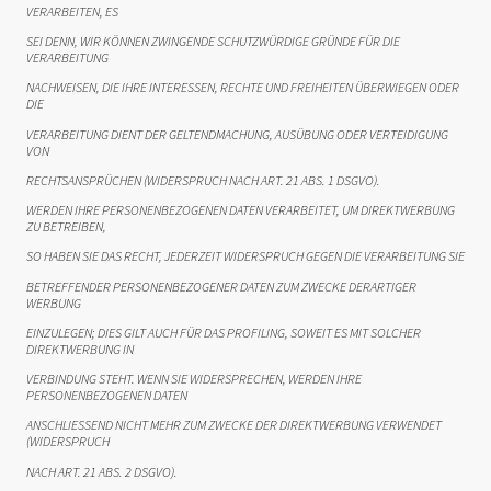
VERARBEITEN, ES
SEI DENN, WIR KÖNNEN ZWINGENDE SCHUTZWÜRDIGE GRÜNDE FÜR DIE
VERARBEITUNG
NACHWEISEN, DIE IHRE INTERESSEN, RECHTE UND FREIHEITEN ÜBERWIEGEN ODER
DIE
VERARBEITUNG DIENT DER GELTENDMACHUNG, AUSÜBUNG ODER VERTEIDIGUNG
VON
RECHTSANSPRÜCHEN (WIDERSPRUCH NACH ART. 21 ABS. 1 DSGVO).
WERDEN IHRE PERSONENBEZOGENEN DATEN VERARBEITET, UM DIREKTWERBUNG
ZU BETREIBEN,
SO HABEN SIE DAS RECHT, JEDERZEIT WIDERSPRUCH GEGEN DIE VERARBEITUNG SIE
BETREFFENDER PERSONENBEZOGENER DATEN ZUM ZWECKE DERARTIGER
WERBUNG
EINZULEGEN; DIES GILT AUCH FÜR DAS PROFILING, SOWEIT ES MIT SOLCHER
DIREKTWERBUNG IN
VERBINDUNG STEHT. WENN SIE WIDERSPRECHEN, WERDEN IHRE
PERSONENBEZOGENEN DATEN
ANSCHLIESSEND NICHT MEHR ZUM ZWECKE DER DIREKTWERBUNG VERWENDET
(WIDERSPRUCH
NACH ART. 21 ABS. 2 DSGVO).