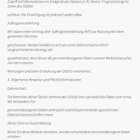
Zugriff auf Informationen im Endgerät des Nutzers (z. B. Device-Fingerprinting) im
Sinne des TDDDG
umfasst. Die Einwilligung ist jederzeit widerrufbar.
Auftragsverarbeitung
Wir haben einen Vertrag über Auftragsverarbeitung (AVV) zur Nutzung des oben
genannten Dienstes
geschlossen. Hierbei handelt es sich um einen datenschutzrechtlich
vorgeschriebenen Vertrag, der
gewährleistet, dass dieser die personenbezogenen Daten unserer Websitebesucher
nur nach unseren
Weisungen und unter Einhaltung der DSGVO verarbeitet.
3. Allgemeine Hinweise und Pflichtinformationen
Datenschutz
Die Betreiber dieser Seiten nehmen den Schutz Ihrer persönlichen Daten sehr ernst.
Wir behandeln Ihre
personenbezogenen Daten vertraulich und entsprechend den gesetzlichen
Datenschutzvorschriften sowie
dieser Datenschutzerklärung.
Wenn Sie diese Website benutzen, werden verschiedene personenbezogene Daten
erhoben.