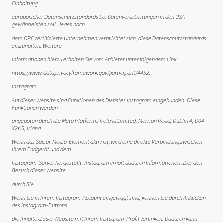
Einhaltung
europäischer Datenschutzstandards bei Datenverarbeitungen in den USA
gewährleisten soll. Jedes nach
dem DPF zertifizierte Unternehmen verpflichtet sich, diese Datenschutzstandards
einzuhalten. Weitere
Informationen hierzu erhalten Sie vom Anbieter unter folgendem Link:
https://www.dataprivacyframework.gov/participant/4452.
Instagram
Auf dieser Website sind Funktionen des Dienstes Instagram eingebunden. Diese
Funktionen werden
angeboten durch die Meta Platforms Ireland Limited, Merrion Road, Dublin 4, D04
X2K5, Irland.
Wenn das Social-Media-Element aktiv ist, wird eine direkte Verbindung zwischen
Ihrem Endgerät und dem
Instagram-Server hergestellt. Instagram erhält dadurch Informationen über den
Besuch dieser Website
durch Sie.
Wenn Sie in Ihrem Instagram-Account eingeloggt sind, können Sie durch Anklicken
des Instagram-Buttons
die Inhalte dieser Website mit Ihrem Instagram-Profil verlinken. Dadurch kann